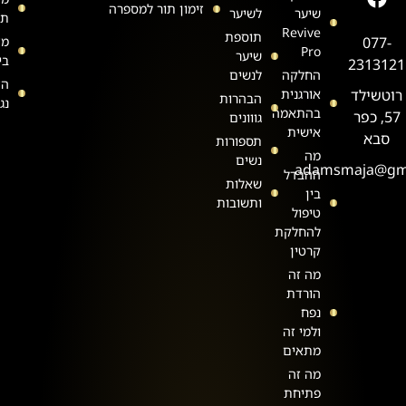
זימון תור למספרה
שיער
לשיער
תש
Revive
תוספת
077-
מד
Pro
שיער
בי
2313121
החלקה
לנשים
הצ
רוטשילד
אורגנית
הבהרות
נג
בהתאמה
57, כפר
גווונים
אישית
סבא
תספורות
מה
נשים
adamsmaja@gm
ההבדל
שאלות
בין
ותשובות
טיפול
להחלקת
קרטין
מה זה
הורדת
נפח
ולמי זה
מתאים
מה זה
פתיחת