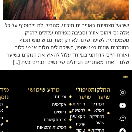
ישראל מצטיינת באוויר ים תיכוני, מהביל, לח ולהוסיף על כל
אלה גם זיהום אוויר וסביבה מפויחת עלולים להזיק
משמעותית לשיער שלנו. לא רק זאת, גם שימוש תכוף
בחומרים שונים כמו שמפו, חשיפה לים מלוח או מי כלור
ואורח חיים קדחתני במיוחד עלול להאיץ את הנזקים בשיער
שלנו. אחד מאתגרים הגדולים של נשים וגברים בעת […]
החלקות
טיפולי
מידע שימושי
מיד
שיער
שיער
נוסף
זכיינות
המדריך
הוראות
תק
אקדמיה
המלא
לחפיפה
את
דרושים
להחלקת
מקצועית
מד
מן התקשורת
שיער
ערכת
פר
המלצות ותוצאות
החלקת
טיפול
מד