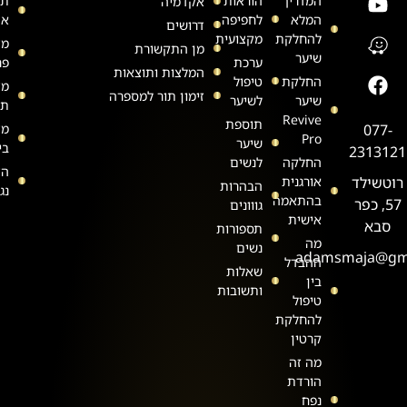
המדריך
הוראות
תק
אקדמיה
המלא
לחפיפה
את
דרושים
להחלקת
מקצועית
מד
מן התקשורת
שיער
ערכת
פר
המלצות ותוצאות
החלקת
טיפול
מד
זימון תור למספרה
שיער
לשיער
תש
Revive
תוספת
077-
מד
Pro
שיער
בי
2313121
החלקה
לנשים
הצ
רוטשילד
אורגנית
הבהרות
נג
בהתאמה
57, כפר
גווונים
אישית
סבא
תספורות
מה
נשים
adamsmaja@gm
ההבדל
שאלות
בין
ותשובות
טיפול
להחלקת
קרטין
מה זה
הורדת
נפח