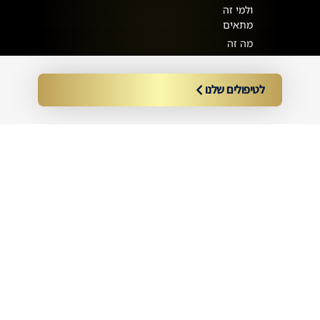
ולמי זה
מתאים
מה זה
פתיחת
תלתלים
ולמי זה
לטיפולים שלנו
מתאים
החלקה
אורגנית
מחיר
ולמי
מתאים
החלקה
ברזילאית
משקמת
ט.ל.ח | כל הזכויות שמורות לאדם סמג’ה © 2025
קידום אורגני וממומן | SpiderWeb
|
עיצוב חווית משתמש - מיס דיגיטל