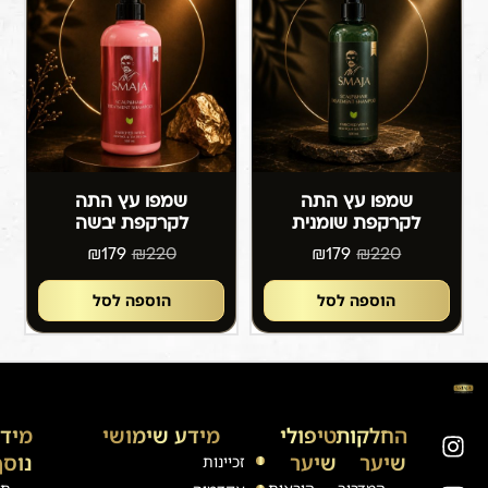
שמפו עץ התה
שמפו עץ התה
לקרקפת שומנית
לקרקפת יבשה
₪
179
₪
220
₪
179
₪
220
הוספה לסל
הוספה לסל
החלקות
טיפולי
מידע שימושי
מיד
שיער
שיער
נוסף
זכיינות