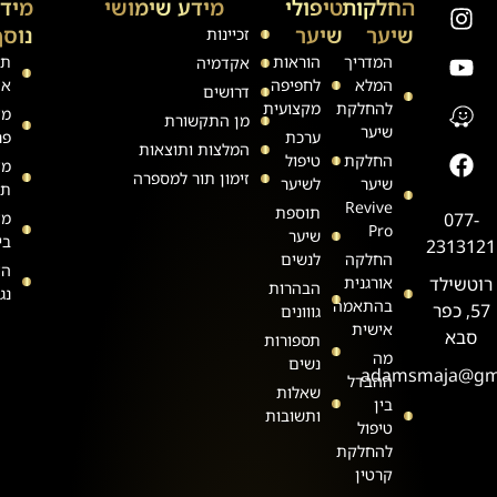
החלקות
טיפולי
מידע שימושי
מיד
שיער
שיער
נוסף
זכיינות
המדריך
הוראות
תק
אקדמיה
המלא
לחפיפה
את
דרושים
להחלקת
מקצועית
מד
מן התקשורת
שיער
ערכת
פר
המלצות ותוצאות
החלקת
טיפול
מד
זימון תור למספרה
שיער
לשיער
תש
Revive
תוספת
077-
מד
Pro
שיער
בי
2313121
החלקה
לנשים
הצ
רוטשילד
אורגנית
הבהרות
נג
בהתאמה
57, כפר
גווונים
אישית
סבא
תספורות
מה
נשים
adamsmaja@gm
ההבדל
שאלות
בין
ותשובות
טיפול
להחלקת
קרטין