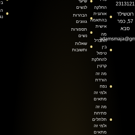
שיער
בי
2313121
החלקה
לנשים
הצ
אורגנית
רוטשילד
הבהרות
נג
בהתאמה
57, כפר
גווונים
אישית
סבא
תספורות
מה
נשים
adamsmaja@gma
ההבדל
שאלות
בין
ותשובות
טיפול
להחלקת
קרטין
מה זה
הורדת
נפח
ולמי זה
מתאים
מה זה
פתיחת
תלתלים
ולמי זה
מתאים