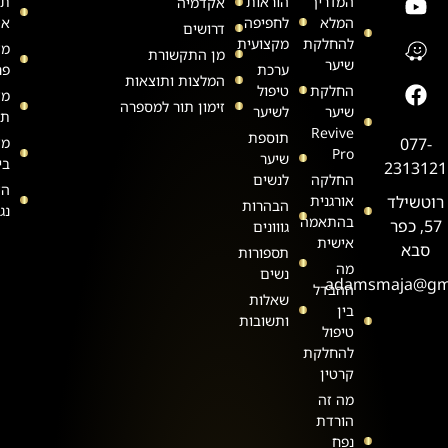
המדריך
הוראות
תק
אקדמיה
המלא
לחפיפה
את
דרושים
להחלקת
מקצועית
מד
מן התקשורת
שיער
ערכת
פר
המלצות ותוצאות
החלקת
טיפול
מד
זימון תור למספרה
שיער
לשיער
תש
Revive
תוספת
077-
מד
Pro
שיער
בי
2313121
החלקה
לנשים
הצ
רוטשילד
אורגנית
הבהרות
נג
בהתאמה
57, כפר
גווונים
אישית
סבא
תספורות
מה
נשים
adamsmaja@gm
ההבדל
שאלות
בין
ותשובות
טיפול
להחלקת
קרטין
מה זה
הורדת
נפח