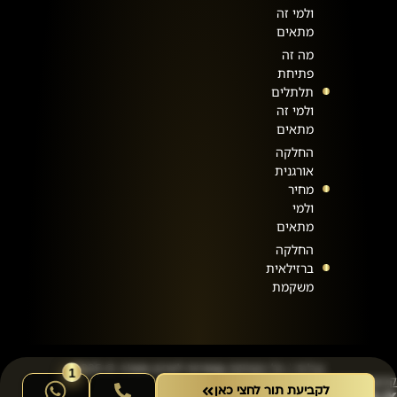
ולמי זה
מתאים
מה זה
פתיחת
תלתלים
ולמי זה
מתאים
החלקה
אורגנית
מחיר
ולמי
מתאים
החלקה
ברזילאית
משקמת
ט.ל.ח | כל הזכויות שמורות לאדם סמג’ה © 2025
קידום אורגני וממומן | SpiderWeb
לקביעת תור לחצי כאן
|
עיצוב חווית משתמש - מיס דיגיטל