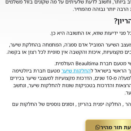
 ביותר, וחשוב לדעת שלעיתים על מה שקונים בזול משלמים
 הרבה יותר גבוהה מהמחיר.
יון?
 מני ידיעות שווא, אז התשובה היא כן.
 מעצב השיער המוביל אדם סמג'ה, המתמחה בהחלקת שיער,
ם מקצועיות, איכות והקשבה אין סופית לכל רצון או בקשה.
Beaultim העולמית.
יך הראשי בישראל ל
החלקות שיער
מטעם חברת ביולטימה
העולמית. כמדריך ארצי מוסמך, הוא מקיים, מזה למעלה מ-10 שנים, הדרכות מקצועיות למעצבי שיער בכירים
 הרצאות והדרכות בטכניקות שונות להחלקות שיער, ונחשב
ר.
 , החלקה יפנית בהריון , וסוגים נוספים של החלקות עם
עת תור מהיר