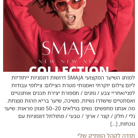
למותג השיער המקצועי SMAJA דרושות דוגמניות ייחודיות
ליום צילום יוקרתי ואמנותי מטרת הצילום: צילומי עבודות
לפני/אחריי צבע / גוונים / תספורת יצירת תכנים אותנטיים
ואסתטיים שישדרו נשיות, משיכה, שיער בריא וזהות מנצחת.
מה אנחנו מחפשים: נשים בגילאים 20–50 מגוון מראות: שיער
גלי / חלק / קצר / ארוך / טבעי / מתולתל דוגמניות עם
נוכחות, […]
תודה לקהל הוותיק שלי