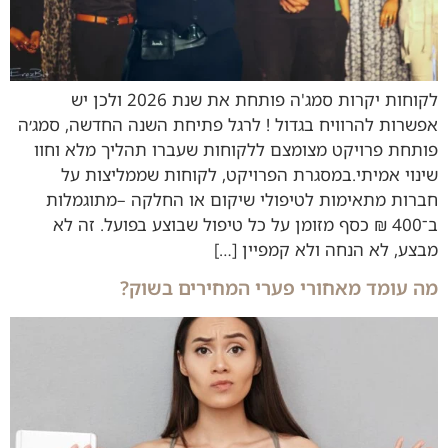
לקוחות יקרות סמג'ה פותחת את שנת 2026 ולכן יש
אפשרות להרוויח בגדול ! לרגל פתיחת השנה החדשה, סמג׳ה
פותחת פרויקט מצומצם ללקוחות שעברו תהליך מלא וחוו
שינוי אמיתי.במסגרת הפרויקט, לקוחות שממליצות על
חברות מתאימות לטיפולי שיקום או החלקה –מתוגמלות
ב־400 ₪ כסף מזומן על כל טיפול שבוצע בפועל. זה לא
מבצע, לא הנחה ולא קמפיין […]
מה עומד מאחורי פערי המחירים בשוק?