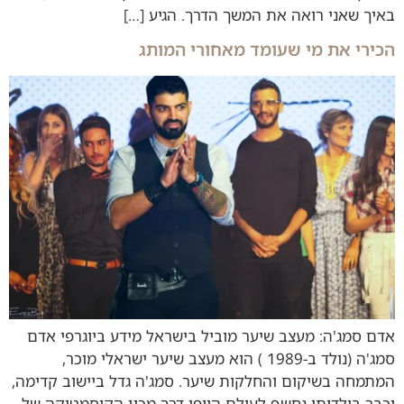
באיך שאני רואה את המשך הדרך. הגיע […]
הכירי את מי שעומד מאחורי המותג
אדם סמג'ה: מעצב שיער מוביל בישראל מידע ביוגרפי אדם
סמג'ה (נולד ב-1989 ) הוא מעצב שיער ישראלי מוכר,
המתמחה בשיקום והחלקות שיער. סמג'ה גדל ביישוב קדימה,
וכבר בילדותו נחשף לעולם היופי דרך מכון הקוסמטיקה של