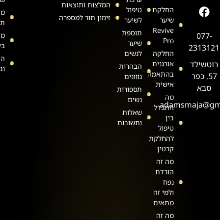
המלצות ותוצאות
החלקת
טיפול
מד
זימון תור למספרה
שיער
לשיער
תש
Revive
תוספת
077-
מד
Pro
שיער
בי
2313121
החלקה
לנשים
הצ
רוטשילד
אורגנית
הבהרות
נג
בהתאמה
57, כפר
גווונים
אישית
סבא
תספורות
מה
נשים
adamsmaja@gm
ההבדל
שאלות
בין
ותשובות
טיפול
להחלקת
קרטין
מה זה
הורדת
נפח
ולמי זה
מתאים
מה זה