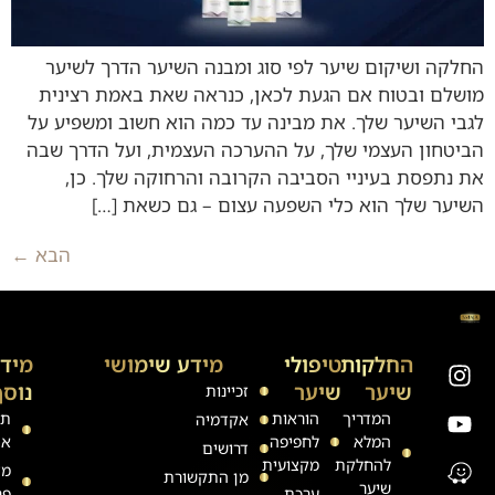
החלקה ושיקום שיער לפי סוג ומבנה השיער הדרך לשיער
מושלם ובטוח אם הגעת לכאן, כנראה שאת באמת רצינית
לגבי השיער שלך. את מבינה עד כמה הוא חשוב ומשפיע על
הביטחון העצמי שלך, על ההערכה העצמית, ועל הדרך שבה
את נתפסת בעיניי הסביבה הקרובה והרחוקה שלך. כן,
השיער שלך הוא כלי השפעה עצום – גם כשאת […]
הבא
←
החלקות
טיפולי
מידע שימושי
מיד
שיער
שיער
נוסף
זכיינות
המדריך
הוראות
תק
אקדמיה
המלא
לחפיפה
את
דרושים
להחלקת
מקצועית
מד
מן התקשורת
שיער
ערכת
פר